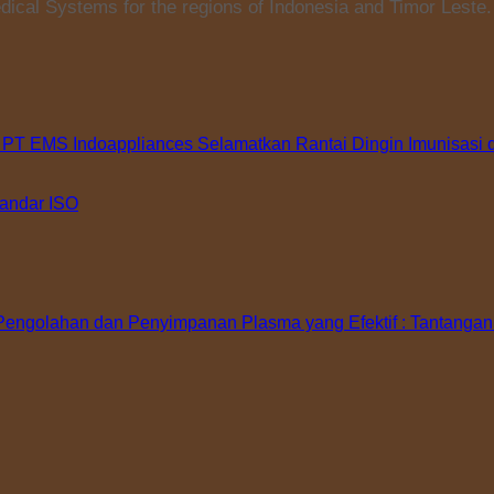
ical Systems for the regions of Indonesia and Timor Leste.
 PT EMS Indoappliances Selamatkan Rantai Dingin Imunisasi 
tandar ISO
ngolahan dan Penyimpanan Plasma yang Efektif : Tantangan