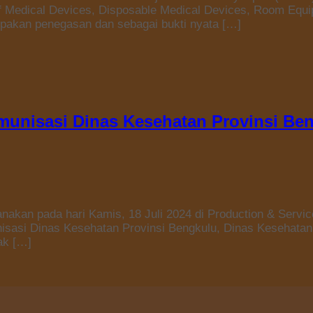
 of Medical Devices, Disposable Medical Devices, Room Eq
upakan penegasan dan sebagai bukti nyata […]
Imunisasi Dinas Kesehatan Provinsi Be
nakan pada hari Kamis, 18 Juli 2024 di Production & Service
unisasi Dinas Kesehatan Provinsi Bengkulu, Dinas Kesehata
ak […]