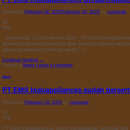
Posted on
February 26, 2025
February 26, 2025
by
corporate
26
Feb
Yogyakarta, 11-14 Februari 2025 – PT EMS Indoappliances
Mustika Yogyakarta Resort & Spa. Acara ini dihadiri oleh 
dalam pengelolaan transfusi darah […]
Continue reading
→
Posted in
News
Leave a comment
News
PT EMS Indoappliances sudah bersert
Posted on
February 18, 2025
by
corporate
18
Feb
PT EMS Indoappliances resmi mendapatkan sertifikat S