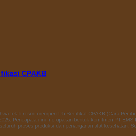
ifikasi CPAKB
 telah resmi memperoleh Sertifikat CPAKB (Cara Pembuat
 2025. Pencapaian ini merupakan bentuk komitmen PT EMS 
eluruh proses produksi dan penanganan alat kesehatan. Ser