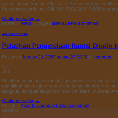
ruang lingkup Trading, After-sales Service and Assembly
Pencapaian sertifikasi SNI ISO 37001:2016 SMAP ini mer
Continue reading
→
Posted in
News
|
Tagged
sistem
Leave a comment
Agenda Corporate
Pelatihan Pengelolaan Rantai Dingin 
Posted on
January 23, 2025
January 23, 2025
by
corporate
23
Jan
Pelatihan pengelolaan Rantai Dingin imunisasi yang dilaksa
dan diikuti oleh bagian farmasi dan pengelola program im
Bengkulu dan juga didampingi oleh Tim Kerja Imunisasi An
Continue reading
→
Posted in
Agenda Corporate
Leave a comment
About us