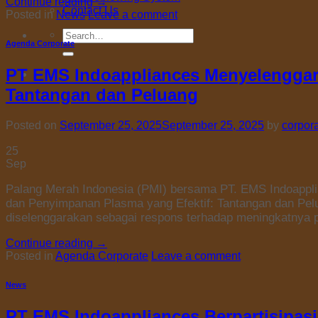
Continue reading
→
Contact Us
Posted in
News
Leave a comment
Search
Agenda Corporate
for:
PT EMS Indoappliances Menyelenggar
Tantangan dan Peluang
Posted on
September 25, 2025
September 25, 2025
by
corpor
25
Sep
Palang Merah Indonesia (PMI) bersama PT. EMS Indoappli
dan Penyimpanan Plasma yang Efektif: Tantangan dan Pelu
diselenggarakan sebagai respons terhadap meningkatnya
Continue reading
→
Posted in
Agenda Corporate
Leave a comment
News
PT EMS Indoappliances Berpartisipasi