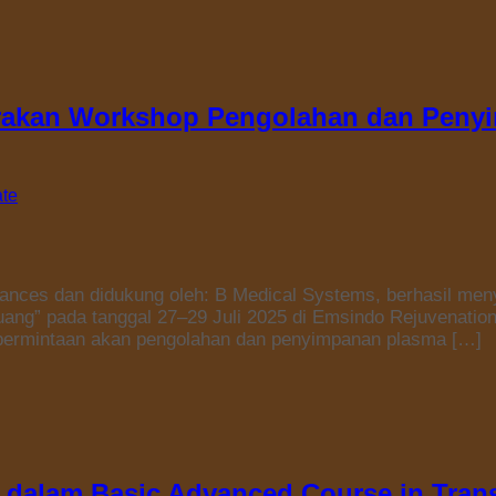
akan Workshop Pengolahan dan Penyim
ate
ances dan didukung oleh: B Medical Systems, berhasil men
ang” pada tanggal 27–29 Juli 2025 di Emsindo Rejuvenation
 permintaan akan pengolahan dan penyimpanan plasma […]
 dalam Basic Advanced Course in Trans