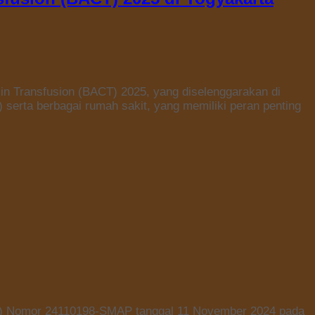
n Transfusion (BACT) 2025, yang diselenggarakan di
) serta berbagai rumah sakit, yang memiliki peran penting
P) Nomor 24110198-SMAP tanggal 11 November 2024 pada