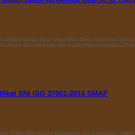
 dengan bangga turut serta dalam Basic Advanced Course i
para dokter dan staf medis dari Palang Merah Indonesia (PMI
ifikat SNI ISO 37001:2016 SMAP
NI ISO 37001:2016 Sistem Manajemen Anti Penyuapan (SMA