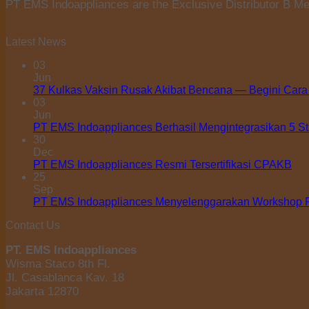
PT EMS Indoappliances are the Exclusive Distributor B Med
Latest News
03
Jun
37 Kulkas Vaksin Rusak Akibat Bencana — Begini Cara
03
Jun
PT EMS Indoappliances Berhasil Mengintegrasikan 5 S
30
Dec
PT EMS Indoappliances Resmi Tersertifikasi CPAKB
25
Sep
PT EMS Indoappliances Menyelenggarakan Workshop Pe
Contact Us
PT. EMS Indoappliances
Wisma Staco 8th Fl.
Jl. Casablanca Kav. 18
Jakarta 12870