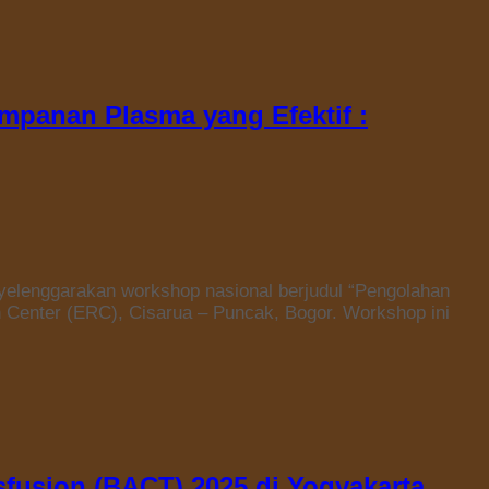
panan Plasma yang Efektif :
yelenggarakan workshop nasional berjudul “Pengolahan
 Center (ERC), Cisarua – Puncak, Bogor. Workshop ini
fusion (BACT) 2025 di Yogyakarta