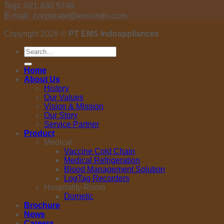
Telp: 021 830 5746
E-mail: corporate@emsindo.com
Copyright 2026 ©
PT EMS Indoappliances
Search
for:
Home
About Us
History
Our Values
Vision & Mission
Our Story
Service Partner
Product
Medical
Vaccine Cold Chain
Medical Refrigeration
Blood Management Solution
LogTag Recorders
Hospitality Room
Dometic
Brochure
News
Careers