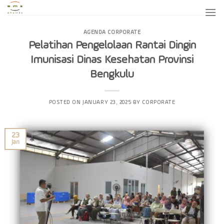
Skip
to
content
AGENDA CORPORATE
Pelatihan Pengelolaan Rantai Dingin
Imunisasi Dinas Kesehatan Provinsi
Bengkulu
POSTED ON
JANUARY 23, 2025
BY
CORPORATE
23
Jan