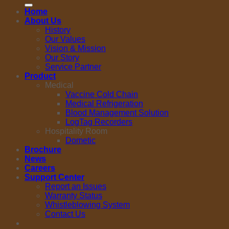
for:
Home
About Us
History
Our Values
Vision & Mission
Our Story
Service Partner
Product
Medical
Vaccine Cold Chain
Medical Refrigeration
Blood Management Solution
LogTag Recorders
Hospitality Room
Dometic
Brochure
News
Careers
Support Center
Report an Issues
Warranty Status
Whistleblowing System
Contact Us