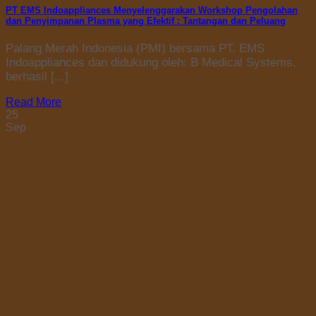
PT EMS Indoappliances Menyelenggarakan Workshop Pengolahan
dan Penyimpanan Plasma yang Efektif : Tantangan dan Peluang
Palang Merah Indonesia (PMI) bersama PT. EMS
Indoappliances dan didukung oleh: B Medical Systems,
berhasil [...]
Read More
25
Sep