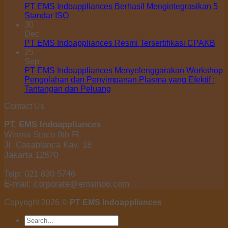
PT EMS Indoappliances Berhasil Mengintegrasikan 5
Standar ISO
30
Dec
PT EMS Indoappliances Resmi Tersertifikasi CPAKB
25
Sep
PT EMS Indoappliances Menyelenggarakan Workshop
Pengolahan dan Penyimpanan Plasma yang Efektif :
Tantangan dan Peluang
Contact Us
PT. EMS Indoappliances
Wisma Staco 8th Fl.
Jl. Casablanca Kav. 18
Jakarta 12870
Telp: 021 830 5746
E-mail: corporate@emsindo.com
Copyright 2026 ©
PT EMS Indoappliances
Search