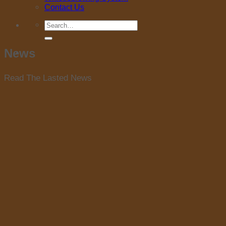
Contact Us
Search
for:
News
Read The Lasted News