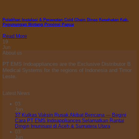
Pelatihan Instalasi & Perawatan Cold Chain Dinas Kesehatan Kab.
Pegunungan Bintang Provinsi Papua
Read More
19
Jun
About us
PT EMS Indoappliances are the Exclusive Distributor B
Medical Systems for the regions of Indonesia and Timor
Leste.
Latest News
03
Jun
37 Kulkas Vaksin Rusak Akibat Bencana — Begini
Cara PT EMS Indoappliances Selamatkan Rantai
Dingin Imunisasi di Aceh & Sumatera Utara
03
Jun