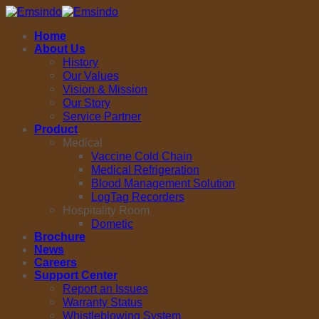
Skip
to
Home
content
About Us
History
Our Values
Vision & Mission
Our Story
Service Partner
Product
Medical
Vaccine Cold Chain
Medical Refrigeration
Blood Management Solution
LogTag Recorders
Hospitality Room
Dometic
Brochure
News
Careers
Support Center
Report an Issues
Warranty Status
Whistleblowing System