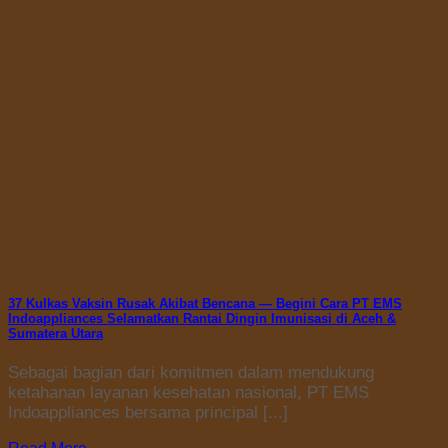
37 Kulkas Vaksin Rusak Akibat Bencana — Begini Cara PT EMS
Indoappliances Selamatkan Rantai Dingin Imunisasi di Aceh &
Sumatera Utara
Sebagai bagian dari komitmen dalam mendukung
ketahanan layanan kesehatan nasional, PT EMS
Indoappliances bersama principal [...]