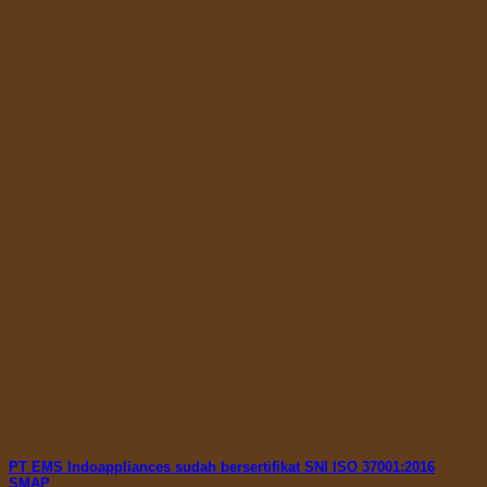
PT EMS Indoappliances sudah bersertifikat SNI ISO 37001:2016
SMAP