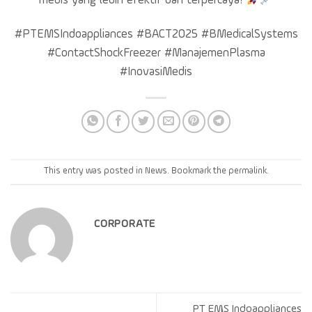
medis yang lebih efektif dan terpercaya!
#PTEMSIndoappliances #BACT2025 #BMedicalSystems
#ContactShockFreezer #ManajemenPlasma
#InovasiMedis
This entry was posted in
News
. Bookmark the
permalink
.
CORPORATE
PT EMS Indoappliances