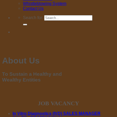
Whistleblowing System
Contact Us
Search for:
About Us
To Sustain a Healthy and
Wealthy Entities
JOB VACANCY
In Vitro Diagnostics (IVD) SALES MANAGER