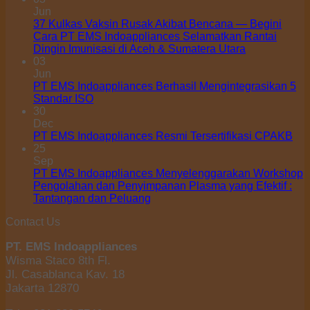
Jun
37 Kulkas Vaksin Rusak Akibat Bencana — Begini
Cara PT EMS Indoappliances Selamatkan Rantai
Dingin Imunisasi di Aceh & Sumatera Utara
03
Jun
PT EMS Indoappliances Berhasil Mengintegrasikan 5
Standar ISO
30
Dec
PT EMS Indoappliances Resmi Tersertifikasi CPAKB
25
Sep
PT EMS Indoappliances Menyelenggarakan Workshop
Pengolahan dan Penyimpanan Plasma yang Efektif :
Tantangan dan Peluang
Contact Us
PT. EMS Indoappliances
Wisma Staco 8th Fl.
Jl. Casablanca Kav. 18
Jakarta 12870