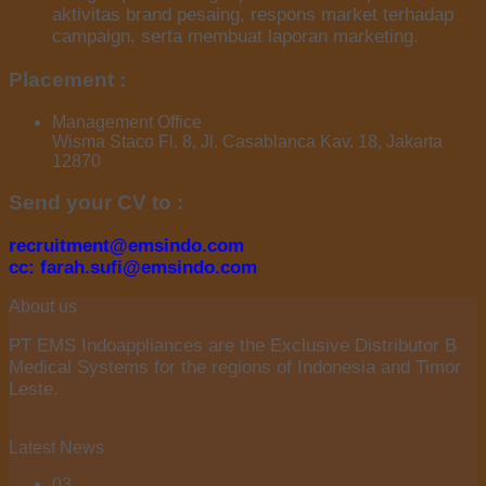
aktivitas brand pesaing, respons market terhadap
campaign, serta membuat laporan marketing.
Placement :
Management Office
Wisma Staco Fl. 8, Jl. Casablanca Kav. 18, Jakarta
12870
Send your CV to :
recruitment@emsindo.com
cc: farah.sufi@emsindo.com
About us
PT EMS Indoappliances are the Exclusive Distributor B
Medical Systems for the regions of Indonesia and Timor
Leste.
Latest News
03