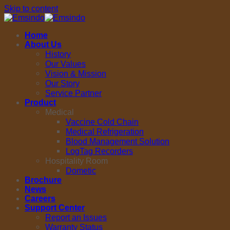
Skip to content
Home
About Us
History
Our Values
Vision & Mission
Our Story
Service Partner
Product
Medical
Vaccine Cold Chain
Medical Refrigeration
Blood Management Solution
LogTag Recorders
Hospitality Room
Dometic
Brochure
News
Careers
Support Center
Report an Issues
Warranty Status