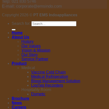
Telp: 021 830 5746
E-mail: corporate@emsindo.com
Copyright 2026 ©
PT EMS Indoappliances
Search for:
Home
About Us
History
Our Values
Vision & Mission
Our Story
Service Partner
Product
Medical
Vaccine Cold Chain
Medical Refrigeration
Blood Management Solution
LogTag Recorders
Hospitality Room
Dometic
Brochure
News
Careers