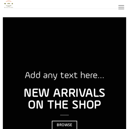
Skip
to
content
Add any tex
here…
 text here…
NEW
RRIVALS
ARRIVAL
HE SHOP
ON THE
SHOP
BROWSE