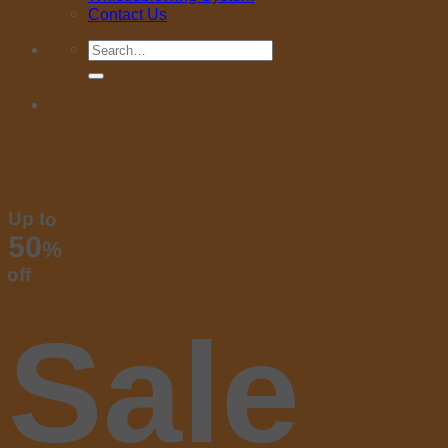
Contact Us
Search
for:
Up to
50
%
off
Sale