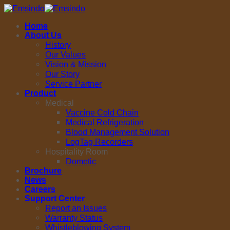
Skip
to
Home
content
About Us
History
Our Values
Vision & Mission
Our Story
Service Partner
Product
Medical
Vaccine Cold Chain
Medical Refrigeration
Blood Management Solution
LogTag Recorders
Hospitality Room
Dometic
Brochure
News
Careers
Support Center
Report an Issues
Warranty Status
Whistleblowing System