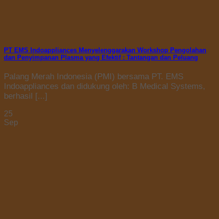
PT EMS Indoappliances Menyelenggarakan Workshop Pengolahan
dan Penyimpanan Plasma yang Efektif : Tantangan dan Peluang
Palang Merah Indonesia (PMI) bersama PT. EMS
Indoappliances dan didukung oleh: B Medical Systems,
berhasil [...]
25
Sep