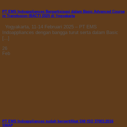
PT EMS Indoappliances Berpartisipasi dalam Basic Advanced Course
in Transfusion (BACT) 2025 di Yogyakarta
Yogyakarta, 11-14 Februari 2025 – PT EMS
Indoappliances dengan bangga turut serta dalam Basic
[...]
26
Feb
PT EMS Indoappliances sudah bersertifikat SNI ISO 37001:2016
SMAP