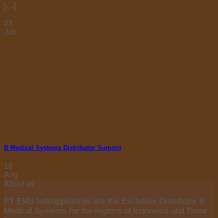
[...]
23
Jan
B Medical Systems Distributor Summit
16
Aug
About us
PT EMS Indoappliances are the Exclusive Distributor B
Medical Systems for the regions of Indonesia and Timor