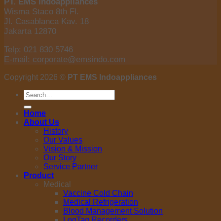
PT. EMS Indoappliances
Wisma Staco 8th Fl.
Jl. Casablanca Kav. 18
Jakarta 12870
Telp: 021 830 5746
E-mail: corporate@emsindo.com
Copyright 2026 ©
PT EMS Indoappliances
Search
for:
Home
About Us
History
Our Values
Vision & Mission
Our Story
Service Partner
Product
Medical
Vaccine Cold Chain
Medical Refrigeration
Blood Management Solution
LogTag Recorders