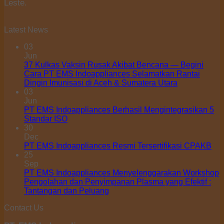
Leste.
Latest News
03
Jun
37 Kulkas Vaksin Rusak Akibat Bencana — Begini
Cara PT EMS Indoappliances Selamatkan Rantai
Dingin Imunisasi di Aceh & Sumatera Utara
03
Jun
PT EMS Indoappliances Berhasil Mengintegrasikan 5
Standar ISO
30
Dec
PT EMS Indoappliances Resmi Tersertifikasi CPAKB
25
Sep
PT EMS Indoappliances Menyelenggarakan Workshop
Pengolahan dan Penyimpanan Plasma yang Efektif :
Tantangan dan Peluang
Contact Us