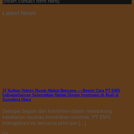
(insert contact form here)
Latest News
37 Kulkas Vaksin Rusak Akibat Bencana — Begini Cara PT EMS
Indoappliances Selamatkan Rantai Dingin Imunisasi di Aceh &
Sumatera Utara
Sebagai bagian dari komitmen dalam mendukung
ketahanan layanan kesehatan nasional, PT EMS
Indoappliances bersama principal [...]
03