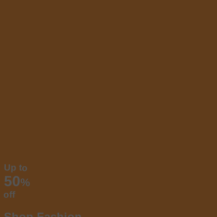
Up to
50
%
off
Shop Fashion