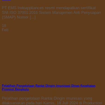
PT EMS Indoappliances resmi mendapatkan sertifikat
SNI ISO 37001:2016 Sistem Manajemen Anti Penyuapan
(SMAP) Nomor [...]
18
Feb
Pelatihan Pengelolaan Rantai Dingin Imunisasi Dinas Kesehatan
Provinsi Bengkulu
Pelatihan pengelolaan Rantai Dingin imunisasi yang
dilaksanakan pada hari Kamis, 18 Juli 2024 di Production